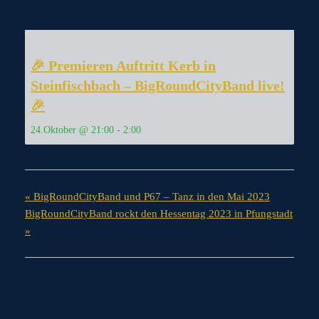
🎉 Premieren Auftritt Kerb in
Steinfischbach – BigRoundCityBand live!
🎉
24.Oktober @ 21:00
-
2:00
«
BigRoundCityBand und P67 – Tanz in den Mai 2023
BigRoundCityBand rockt den Hessentag 2023 in Pfungstadt
»