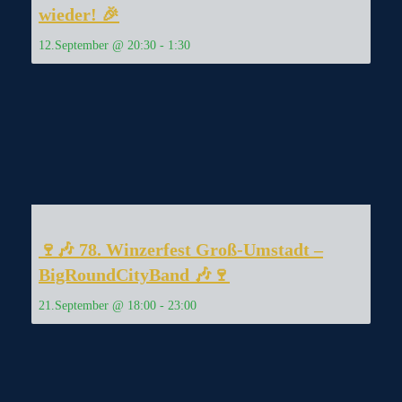
wieder! 🎉
12.September @ 20:30
-
1:30
🍷🎶 78. Winzerfest Groß-Umstadt –
BigRoundCityBand 🎶🍷
21.September @ 18:00
-
23:00