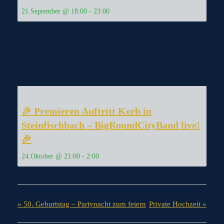
21.September @ 18:00
-
23:00
🎉 Premieren Auftritt Kerb in
Steinfischbach – BigRoundCityBand live!
🎉
24.Oktober @ 21:00
-
2:00
«
50. Geburtstag – Partynacht zum feiern
Private Hochzeit
»