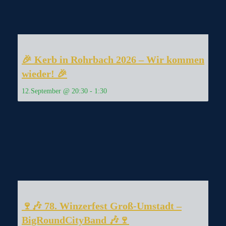
🎉 Kerb in Rohrbach 2026 – Wir kommen
wieder! 🎉
12.September @ 20:30
-
1:30
🍷🎶 78. Winzerfest Groß-Umstadt –
BigRoundCityBand 🎶🍷