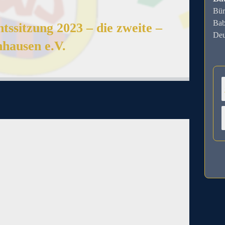
Bür
Bab
ssitzung 2023 – die zweite –
Deu
hausen e.V.