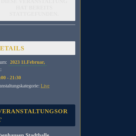
DIESE VERANSTALTUNG
HAT BEREITS
STATTGEFUNDEN.
ETAILS
um:
2023 11.Februar,
:
:00 - 21:30
anstaltungskategorie:
Live
VERANSTALTUNGSOR
T
benhausen Stadthalle