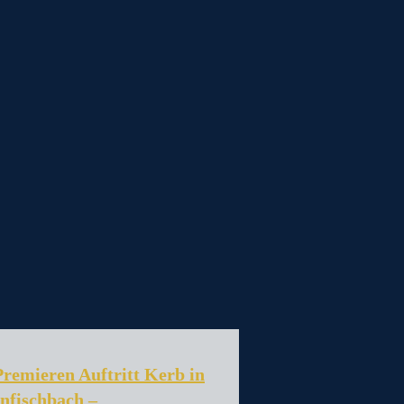
Premieren Auftritt Kerb in
infischbach –