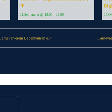
🍷
Big
21.September @ 18:00
-
23:00
24.Ok
Carnevalverein Babenhausen e.V.
Karneval