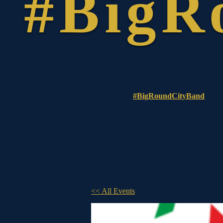
Zum
Inhalt
springen
#BigRoundCityBand
<< All Events