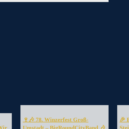
🍷🎶 78. Winzerfest Groß-
🎉 
Wir
Umstadt – BigRoundCityBand 🎶
Ste