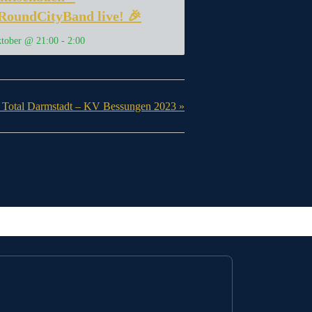
RoundCityBand live! 🎉
tober @ 21:00
-
2:00
 Total Darmstadt – KV Bessungen 2023
»