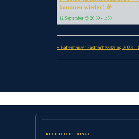
kommen wieder! 🎉
12.September @ 20:30
-
1:30
«
Babenhäuser Fastnachtssitzung 2023 – 
RECHTLICHE DINGE