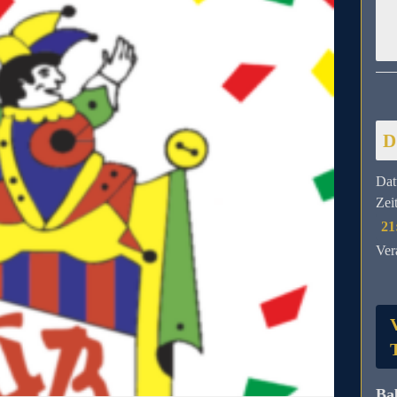
D
Dat
Zeit
21
Ver
Ba